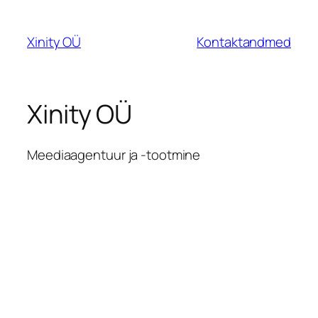
Skip
to
Xinity OÜ
Kontaktandmed
content
Xinity OÜ
Meediaagentuur ja -tootmine